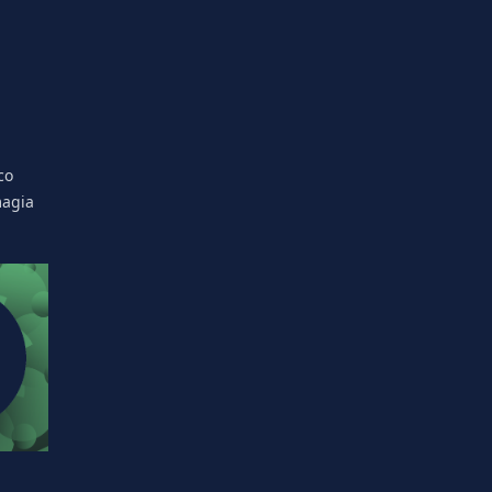
co
magia