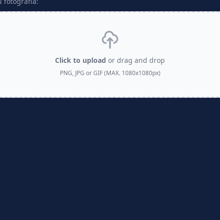
 fotografía:
Click to upload
or drag and drop
PNG, JPG or GIF (MAX. 1080x1080px)