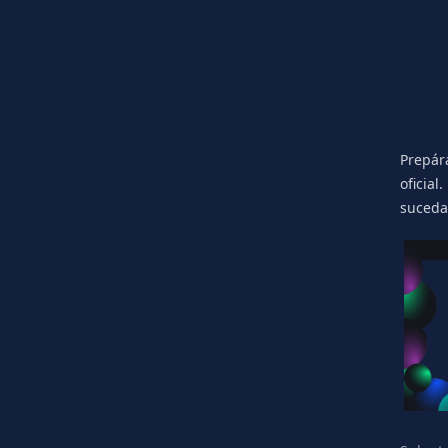
Prepára
oficial
suced